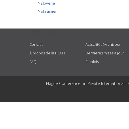
slovène
ukrainien
USEFUL LINKS
Contact
Actualités (Archives)
À propos de la HCCH
Dernières mises à jour
FAQ
Emplois
Hague Conference on Private International L