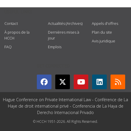
USEFUL LINKS
Contact
Actualités (Archives)
Appels d'offres
À propos de la
Dernières mises à
Plan du site
HCCH
jour
Avis juridique
FAQ
Emplois
GET CONNECTED
Hague Conference on Private International Law - Conférence de La
Haye de droit international privé - Conferencia de La Haya de
Derecho Internacional Privado
© HCCH 1951-2026. All Rights Reserved.