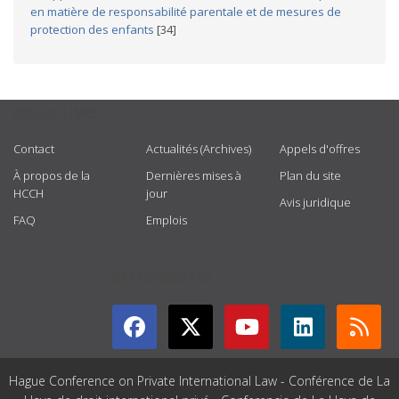
en matière de responsabilité parentale et de mesures de
protection des enfants
[34]
USEFUL LINKS
Contact
Actualités (Archives)
Appels d'offres
À propos de la
Dernières mises à
Plan du site
HCCH
jour
Avis juridique
FAQ
Emplois
GET CONNECTED
Hague Conference on Private International Law - Conférence de La