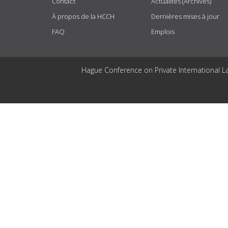
Contact
Actualités (Archives)
À propos de la HCCH
Dernières mises à jour
FAQ
Emplois
Hague Conference on Private International L