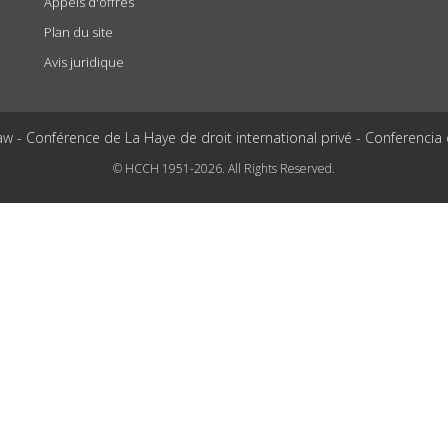
Appels d'offres
Plan du site
Avis juridique
aw - Conférence de La Haye de droit international privé - Conferencia
© HCCH 1951-2026. All Rights Reserved.