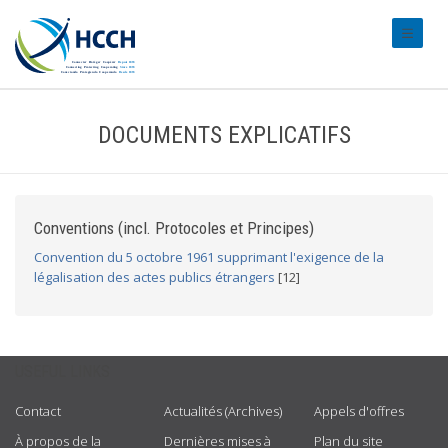
#transl
DOCUMENTS EXPLICATIFS
Conventions (incl. Protocoles et Principes)
Convention du 5 octobre 1961 supprimant l'exigence de la
légalisation des actes publics étrangers
[12]
USEFUL LINKS
Contact
Actualités (Archives)
Appels d'offres
À propos de la
Dernières mises à
Plan du site