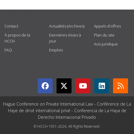
USEFUL LINKS
Contact
Actualités (Archives)
Appels d'offres
À propos de la
Dernières mises à
Plan du site
HCCH
jour
Avis juridique
FAQ
Emplois
GET CONNECTED
Hague Conference on Private International Law - Conférence de La
Haye de droit international privé - Conferencia de La Haya de
Derecho Internacional Privado
© HCCH 1951-2026. All Rights Reserved.