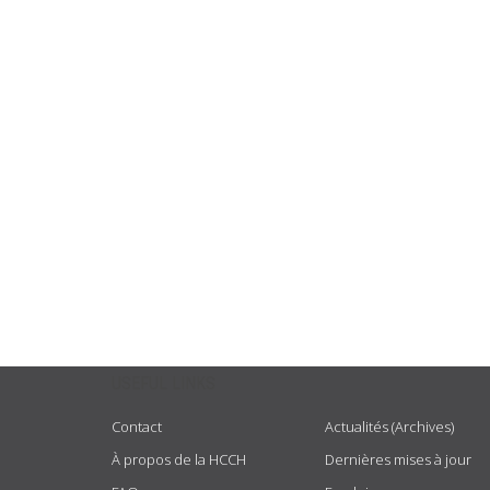
USEFUL LINKS
Contact
Actualités (Archives)
À propos de la HCCH
Dernières mises à jour