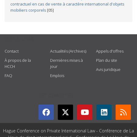
contractuel en cas de vente à caractère international d'objets
mobiliers corporels
[05]
USEFUL LINKS
Contact
Actualités (Archives)
Appels d'offres
À propos de la
Dernières mises à
Plan du site
HCCH
jour
Avis juridique
FAQ
Emplois
GET CONNECTED
Hague Conference on Private International Law - Conférence de La