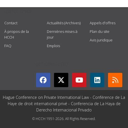
USEFUL LINKS
Contact
Actualités (Archives)
Appels d'offres
À propos de la
Dernières mises à
Plan du site
HCCH
jour
Avis juridique
FAQ
Emplois
GET CONNECTED
Hague Conference on Private International Law - Conférence de La
Haye de droit international privé - Conferencia de La Haya de
Derecho Internacional Privado
© HCCH 1951-2026. All Rights Reserved.