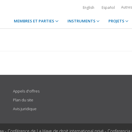
Autre
English
Español
MEMBRES ET PARTIES
INSTRUMENTS
PROJETS
Appels d'offres
Plan du site
Avis juridique
aw - Conférence de La Haye de droit international privé - Conferencia