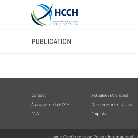
PUBLICATION
USEFUL LINKS
Contact
Actualités (Archives)
À propos de la HCCH
Dernières mises à jour
FAQ
Emplois
Hague Conference on Private International L