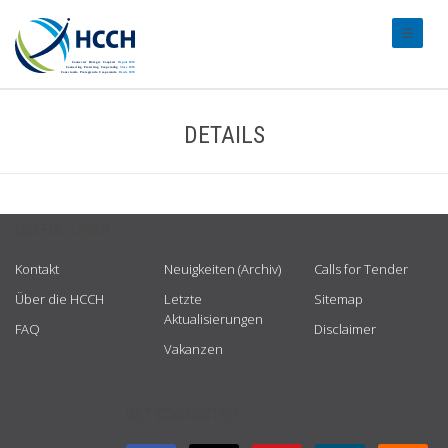
#transl
DETAILS
USEFUL LINKS
Kontakt
Neuigkeiten (Archiv)
Calls for Tender
Über die HCCH
Letzte
Sitemap
Aktualisierungen
FAQ
Disclaimer
Vakanzen
GET CONNECTED