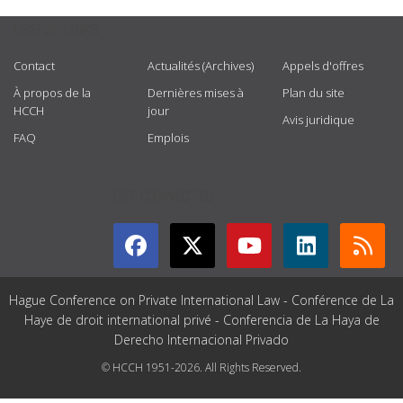
USEFUL LINKS
Contact
Actualités (Archives)
Appels d'offres
À propos de la
Dernières mises à
Plan du site
HCCH
jour
Avis juridique
FAQ
Emplois
GET CONNECTED
Hague Conference on Private International Law - Conférence de La
Haye de droit international privé - Conferencia de La Haya de
Derecho Internacional Privado
© HCCH 1951-2026. All Rights Reserved.