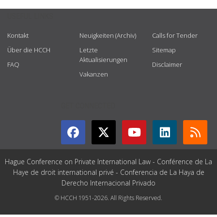
USEFUL LINKS
Kontakt
Neuigkeiten (Archiv)
Calls for Tender
Über die HCCH
Letzte
Sitemap
Aktualisierungen
FAQ
Disclaimer
Vakanzen
GET CONNECTED
Hague Conference on Private International Law - Conférence de La
Haye de droit international privé - Conferencia de La Haya de
Derecho Internacional Privado
© HCCH 1951-2026. All Rights Reserved.