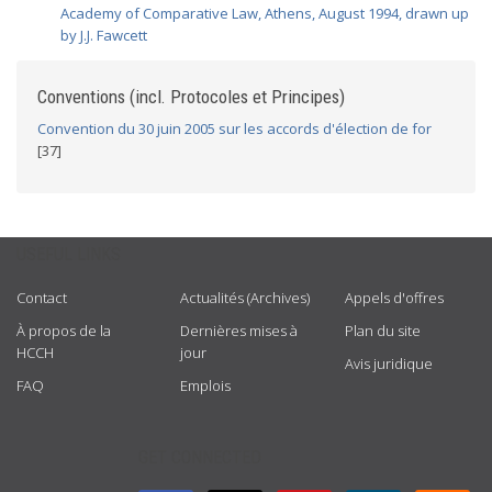
Academy of Comparative Law, Athens, August 1994, drawn up
by J.J. Fawcett
Conventions (incl. Protocoles et Principes)
Convention du 30 juin 2005 sur les accords d'élection de for
[37]
USEFUL LINKS
Contact
Actualités (Archives)
Appels d'offres
À propos de la
Dernières mises à
Plan du site
HCCH
jour
Avis juridique
FAQ
Emplois
GET CONNECTED