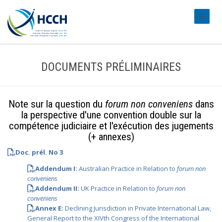
#transl
DOCUMENTS PRÉLIMINAIRES
Note sur la question du
forum non conveniens
dans
la perspective d'une convention double sur la
compétence judiciaire et l'exécution des jugements
(+ annexes)
Doc. prél. No 3
Addendum I:
Australian Practice in Relation to
forum non
conveniens
Addendum II:
UK Practice in Relation to
forum non
conveniens
Annex E:
Declining Jurisdiction in Private International Law,
General Report to the XIVth Congress of the International