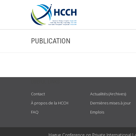
PUBLICATION
USEFUL LINKS
Contact
Actualités (Archives)
À propos de la HCCH
Dernières mises à jour
FAQ
Emplois
Hague Conference on Private International L