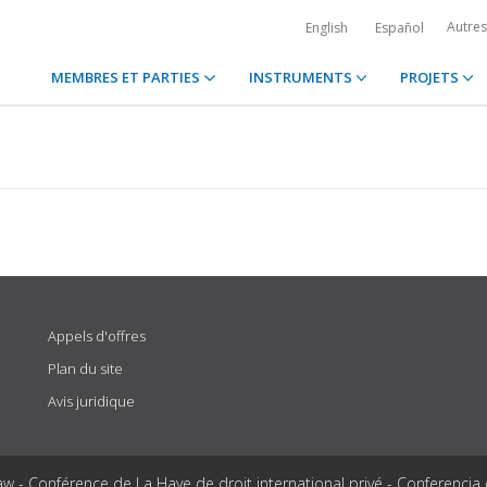
Autre
English
Español
MEMBRES ET PARTIES
INSTRUMENTS
PROJETS
Appels d'offres
Plan du site
Avis juridique
aw - Conférence de La Haye de droit international privé - Conferencia