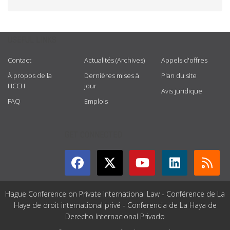
USEFUL LINKS
Contact
Actualités (Archives)
Appels d'offres
À propos de la
Dernières mises à
Plan du site
HCCH
jour
Avis juridique
FAQ
Emplois
GET CONNECTED
Hague Conference on Private International Law - Conférence de La
Haye de droit international privé - Conferencia de La Haya de
Derecho Internacional Privado