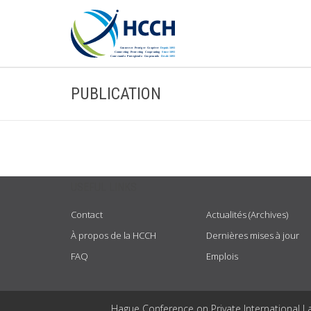
PUBLICATION
USEFUL LINKS
Contact
Actualités (Archives)
À propos de la HCCH
Dernières mises à jour
FAQ
Emplois
Hague Conference on Private International L