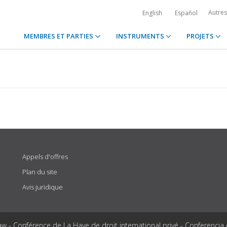
Autre
English
Español
MEMBRES ET PARTIES
INSTRUMENTS
PROJETS
Appels d'offres
Plan du site
Avis juridique
aw - Conférence de La Haye de droit international privé - Conferencia