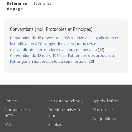
Référence
1993, p. 224
de page
Conventions (incl. Protocoles et Principes)
Convention du 15 novembre 1965 relative à la signification et
la notification à l'étranger des actes judiciaires et
extrajudiciaires en matière civile ou commerciale
[14]
Convention du 18 mars 1970 sur l'obtention des preuves à
l'étranger en matière civile ou commerciale
[20]
USEFUL LINKS
Contact
Actualités (Archives)
Appels d'offres
À propos de la
Dernières mises à
Plan du site
HCCH
jour
Avis juridique
FAQ
Emplois