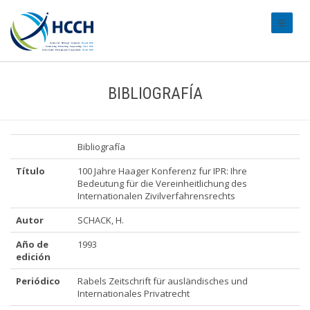
#transl
BIBLIOGRAFÍA
Bibliografía
Título
100 Jahre Haager Konferenz fur IPR: Ihre
Bedeutung für die Vereinheitlichung des
Internationalen Zivilverfahrensrechts
Autor
SCHACK, H.
Año de
1993
edición
Periódico
Rabels Zeitschrift für ausländisches und
Internationales Privatrecht