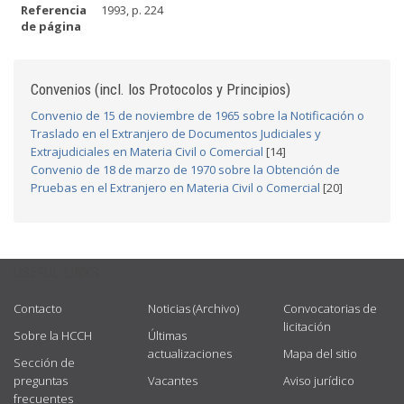
Referencia
1993, p. 224
de página
Convenios (incl. los Protocolos y Principios)
Convenio de 15 de noviembre de 1965 sobre la Notificación o
Traslado en el Extranjero de Documentos Judiciales y
Extrajudiciales en Materia Civil o Comercial
[14]
Convenio de 18 de marzo de 1970 sobre la Obtención de
Pruebas en el Extranjero en Materia Civil o Comercial
[20]
USEFUL LINKS
Contacto
Noticias (Archivo)
Convocatorias de
licitación
Sobre la HCCH
Últimas
actualizaciones
Mapa del sitio
Sección de
preguntas
Vacantes
Aviso jurídico
frecuentes