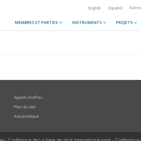
Autre
English
Español
MEMBRES ET PARTIES
INSTRUMENTS
PROJETS
Appels d'offres
Plan du site
Avis juridique
aw - Conférence de La Haye de droit international privé - Conferencia