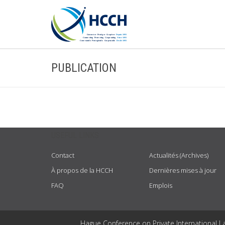
PUBLICATION
USEFUL LINKS
Contact
Actualités (Archives)
À propos de la HCCH
Dernières mises à jour
FAQ
Emplois
Hague Conference on Private International L