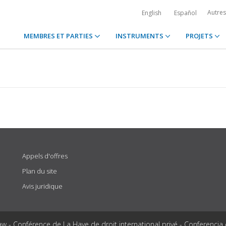
Autre
English
Español
MEMBRES ET PARTIES
INSTRUMENTS
PROJETS
Appels d'offres
Plan du site
Avis juridique
aw - Conférence de La Haye de droit international privé - Conferencia