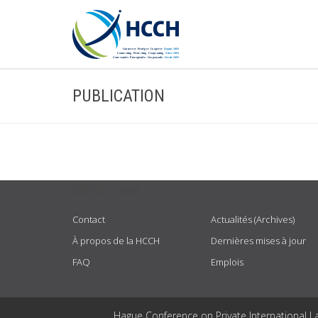
PUBLICATION
USEFUL LINKS
Contact
Actualités (Archives)
À propos de la HCCH
Dernières mises à jour
FAQ
Emplois
Hague Conference on Private International L