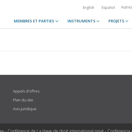
Autre
English
Español
MEMBRES ET PARTIES
INSTRUMENTS
PROJETS
Appels d'offres
Plan du site
Avis juridique
aw - Conférence de La Haye de droit international privé - Conferencia