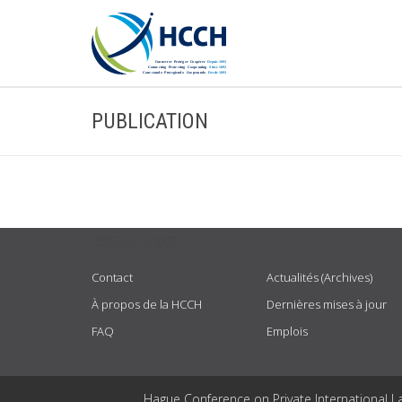
PUBLICATION
USEFUL LINKS
Contact
Actualités (Archives)
À propos de la HCCH
Dernières mises à jour
FAQ
Emplois
Hague Conference on Private International L