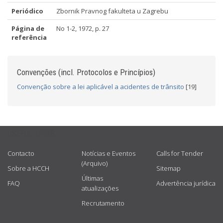
Periódico
Zbornik Pravnog fakulteta u Zagrebu
Página de
No 1-2, 1972, p. 27
referência
Convenções (incl. Protocolos e Princípios)
Convenção sobre a lei aplicável a acidentes de trânsito
[19]
USEFUL LINKS
Contacto
Notícias e Eventos
Calls for Tender
(Arquivo)
Sobre a HCCH
Sitemap
Últimas
FAQ
Advertência jurídica
atualizações
Recrutamento