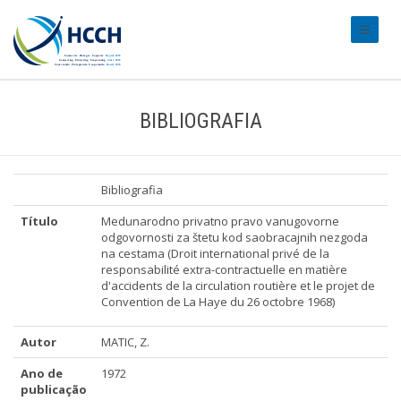
#transl
BIBLIOGRAFIA
Bibliografia
Título
Medunarodno privatno pravo vanugovorne
odgovornosti za štetu kod saobracajnih nezgoda
na cestama (Droit international privé de la
responsabilité extra-contractuelle en matière
d'accidents de la circulation routière et le projet de
Convention de La Haye du 26 octobre 1968)
Autor
MATIC, Z.
Ano de
1972
publicação