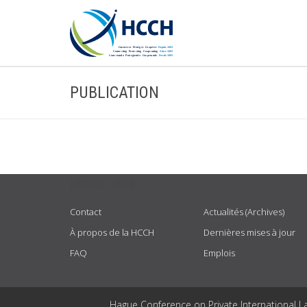
PUBLICATION
USEFUL LINKS
Contact
Actualités (Archives)
À propos de la HCCH
Dernières mises à jour
FAQ
Emplois
Hague Conference on Private International L