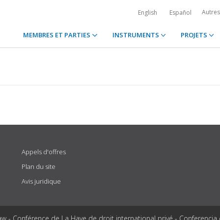
Autre
English
Español
MEMBRES ET PARTIES
INSTRUMENTS
PROJETS
Appels d'offres
Plan du site
Avis juridique
aw - Conférence de La Haye de droit international privé - Conferencia