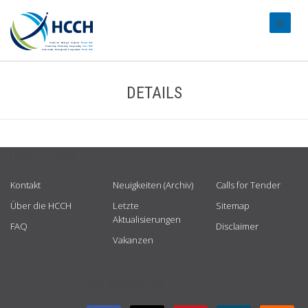
#transl
DETAILS
USEFUL LINKS
Kontakt
Neuigkeiten (Archiv)
Calls for Tender
Über die HCCH
Letzte
Sitemap
Aktualisierungen
FAQ
Disclaimer
Vakanzen
GET CONNECTED