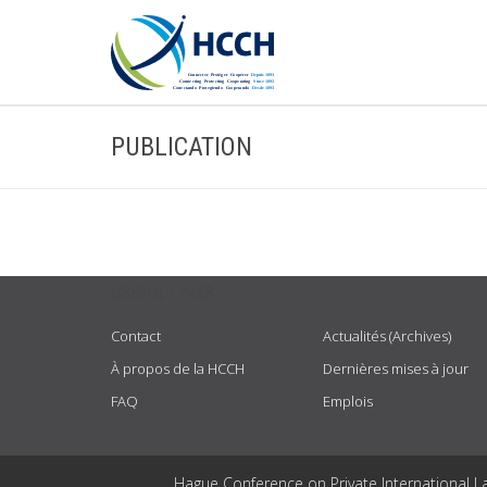
PUBLICATION
USEFUL LINKS
Contact
Actualités (Archives)
À propos de la HCCH
Dernières mises à jour
FAQ
Emplois
Hague Conference on Private International L