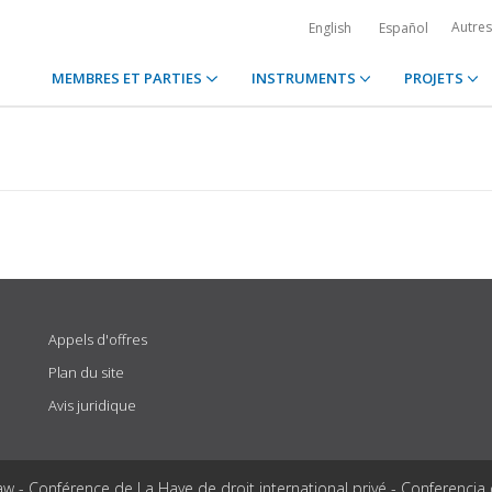
Autre
English
Español
MEMBRES ET PARTIES
INSTRUMENTS
PROJETS
Appels d'offres
Plan du site
Avis juridique
aw - Conférence de La Haye de droit international privé - Conferencia