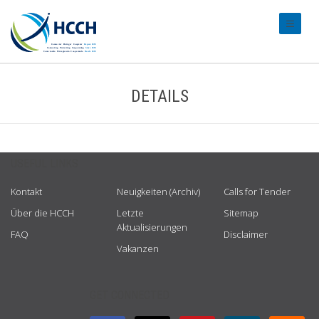
#transl
DETAILS
USEFUL LINKS
Kontakt
Neuigkeiten (Archiv)
Calls for Tender
Über die HCCH
Letzte
Sitemap
Aktualisierungen
FAQ
Disclaimer
Vakanzen
GET CONNECTED