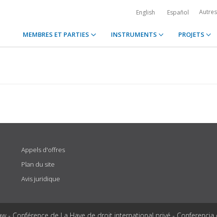
Autre
English
Español
MEMBRES ET PARTIES
INSTRUMENTS
PROJETS
Appels d'offres
Plan du site
Avis juridique
aw - Conférence de La Haye de droit international privé - Conferencia