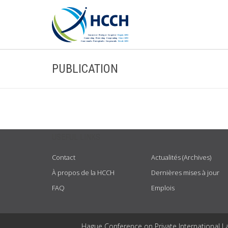
PUBLICATION
USEFUL LINKS
Contact
Actualités (Archives)
À propos de la HCCH
Dernières mises à jour
FAQ
Emplois
Hague Conference on Private International L