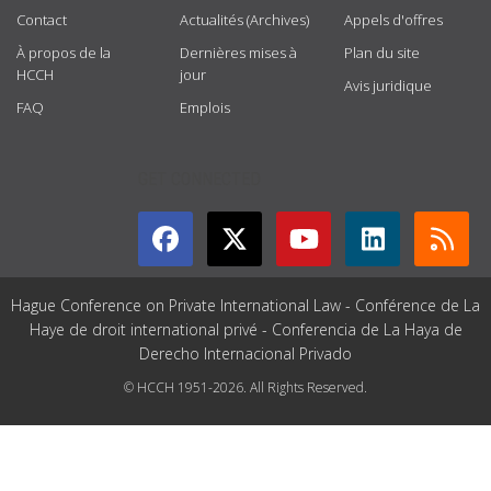
Contact
Actualités (Archives)
Appels d'offres
À propos de la
Dernières mises à
Plan du site
HCCH
jour
Avis juridique
FAQ
Emplois
GET CONNECTED
Hague Conference on Private International Law - Conférence de La
Haye de droit international privé - Conferencia de La Haya de
Derecho Internacional Privado
© HCCH 1951-2026. All Rights Reserved.