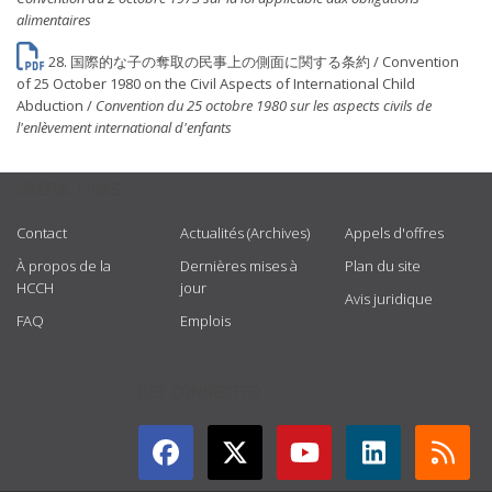
alimentaires
28. 国際的な子の奪取の民事上の側面に関する条約 / Convention
of 25 October 1980 on the Civil Aspects of International Child
Abduction /
Convention du 25 octobre 1980 sur les aspects civils de
l'enlèvement international d'enfants
USEFUL LINKS
Contact
Actualités (Archives)
Appels d'offres
À propos de la
Dernières mises à
Plan du site
HCCH
jour
Avis juridique
FAQ
Emplois
GET CONNECTED