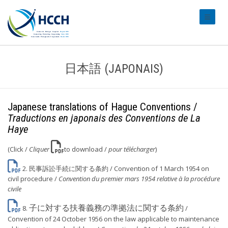
#transl
日本語 (JAPONAIS)
Japanese translations of Hague Conventions /
Traductions en japonais des Conventions de La
Haye
(Click /
Cliquer
to download /
pour télécharger
)
2.
民事訴訟手続に関する条約
/ Convention of 1 March 1954 on
civil procedure /
Convention du premier mars 1954 relative à la procédure
civile
子に対する扶養義務の準拠法に関する条約
8.
/
Convention of 24 October 1956 on the law applicable to maintenance