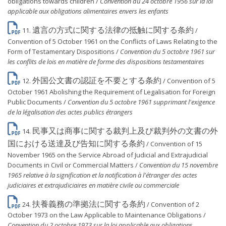
obligations towards children /
Convention du 24 octobre 1956 sur la loi
applicable aux obligations alimentaires envers les enfants
遺言の方式に関する法律の抵触に関する条約
11.
/
Convention of 5 October 1961 on the Conflicts of Laws Relating to the
Form of Testamentary Dispositions /
Convention du 5 octobre 1961 sur
les conflits de lois en matière de forme des dispositions testamentaires
外国公文書の認証を不要とする条約
12.
/ Convention of 5
October 1961 Abolishing the Requirement of Legalisation for Foreign
Public Documents /
Convention du 5 octobre 1961 supprimant l'exigence
de la légalisation des actes publics étrangers
民事又は商事に関する裁判上及び裁判外の文書の外
14.
国における送達及び告知に関する条約
/ Convention of 15
November 1965 on the Service Abroad of Judicial and Extrajudicial
Documents in Civil or Commercial Matters /
Convention du 15 novembre
1965 relative à la signification et la notification à l'étranger des actes
judiciaires et extrajudiciaires en matière civile ou commerciale
扶養義務の準拠法に関する条約
24.
/ Convention of 2
October 1973 on the Law Applicable to Maintenance Obligations /
Convention du 2 octobre 1973 sur la loi applicable aux obligations