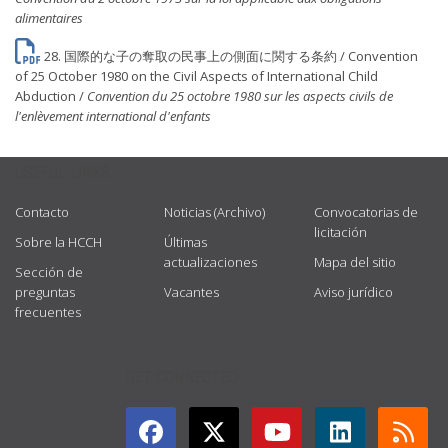
alimentaires
28. 国際的な子の奪取の民事上の側面に関する条約 / Convention
of 25 October 1980 on the Civil Aspects of International Child
Abduction /
Convention du 25 octobre 1980 sur les aspects civils de
l'enlèvement international d'enfants
USEFUL LINKS
Contacto
Noticias (Archivo)
Convocatorias de
licitación
Sobre la HCCH
Últimas
actualizaciones
Mapa del sitio
Sección de
preguntas
Vacantes
Aviso jurídico
frecuentes
GET CONNECTED