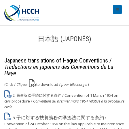
#transl
日本語 (JAPONÉS)
Japanese translations of Hague Conventions /
Traductions en japonais des Conventions de La
Haye
(Click /
Cliquer
to download /
pour télécharger
)
2.
民事訴訟手続に関する条約
/ Convention of 1 March 1954 on
civil procedure /
Convention du premier mars 1954 relative à la procédure
civile
子に対する扶養義務の準拠法に関する条約
8.
/
Convention of 24 October 1956 on the law applicable to maintenance