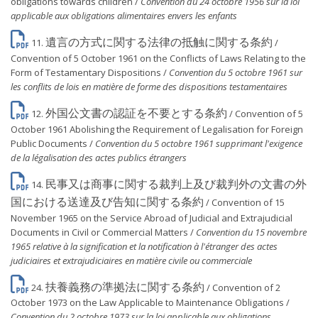
obligations towards children /
Convention du 24 octobre 1956 sur la loi
applicable aux obligations alimentaires envers les enfants
遺言の方式に関する法律の抵触に関する条約
11.
/
Convention of 5 October 1961 on the Conflicts of Laws Relating to the
Form of Testamentary Dispositions /
Convention du 5 octobre 1961 sur
les conflits de lois en matière de forme des dispositions testamentaires
外国公文書の認証を不要とする条約
12.
/ Convention of 5
October 1961 Abolishing the Requirement of Legalisation for Foreign
Public Documents /
Convention du 5 octobre 1961 supprimant l'exigence
de la légalisation des actes publics étrangers
民事又は商事に関する裁判上及び裁判外の文書の外
14.
国における送達及び告知に関する条約
/ Convention of 15
November 1965 on the Service Abroad of Judicial and Extrajudicial
Documents in Civil or Commercial Matters /
Convention du 15 novembre
1965 relative à la signification et la notification à l'étranger des actes
judiciaires et extrajudiciaires en matière civile ou commerciale
扶養義務の準拠法に関する条約
24.
/ Convention of 2
October 1973 on the Law Applicable to Maintenance Obligations /
Convention du 2 octobre 1973 sur la loi applicable aux obligations