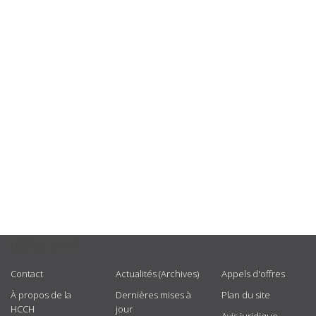
USEFUL LINKS
Contact
Actualités (Archives)
Appels d'offres
À propos de la
Dernières mises à
Plan du site
HCCH
jour