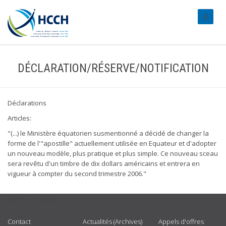
#transl
DÉCLARATION/RÉSERVE/NOTIFICATION
Déclarations
Articles:
"(...) le Ministère équatorien susmentionné a décidé de changer la
forme de l'"apostille" actuellement utilisée en Equateur et d'adopter
un nouveau modèle, plus pratique et plus simple. Ce nouveau sceau
sera revêtu d'un timbre de dix dollars américains et entrera en
vigueur à compter du second trimestre 2006."
USEFUL LINKS
Contact
Actualités (Archives)
Appels d'offres