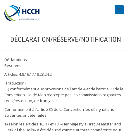
#transl
DÉCLARATION/RÉSERVE/NOTIFICATION
Déclarations
Réserves
Articles: 4,8,16,17,18,23,24,2
(Traduction)
(...) conformément aux provisions de l'article 4 et de l'article 33 de la
Convention l'Ile de Man n'accepte pas les commissions rogatoires
rédigées en langue française.
Conformément à l'article 35 de la Convention les désignations
suivantes ont été faites:
a) selon les articles 16, 17 et 18: «Her Majesty's First Deemster and
Clerk of the Rolls» a été désigné comme autorité compétente pour