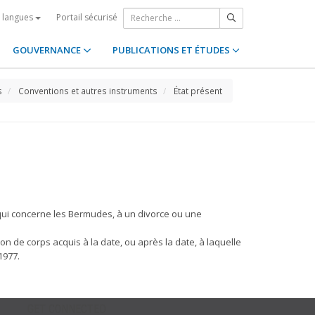
Portail sécurisé
s langues
GOUVERNANCE
PUBLICATIONS ET ÉTUDES
s
Conventions et autres instruments
État présent
 qui concerne les Bermudes, à un divorce ou une
 de corps acquis à la date, ou après la date, à laquelle
1977.
GET CONNECTED