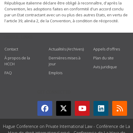
République italienne déclare être obligé à reconnaître, d'après la
Convention, les adoptions faites en conformité d'un accord conclu
par un Etat contractant avec un ou plus des autres Etats, en vertu de
l'article 39, alinéa 2, de la Convention, à condition de réciprocité.
USEFUL LINKS
Contact
Actualités (Archives)
Appels d'offres
À propos de la
Dernières mises à
Plan du site
HCCH
jour
Avis juridique
FAQ
Emplois
GET CONNECTED
Hague Conference on Private International Law - Conférence de La
Haye de droit international privé - Conferencia de La Haya de