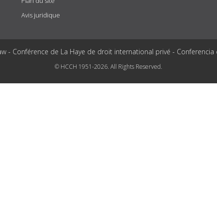
Plan du site
Avis juridique
aw - Conférence de La Haye de droit international privé - Conferencia
© HCCH 1951-2026. All Rights Reserved.