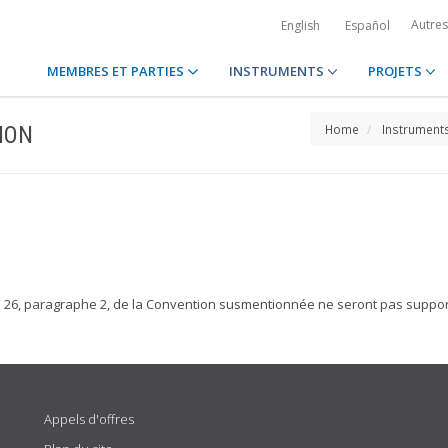
Autre
English
Español
MEMBRES ET PARTIES
INSTRUMENTS
PROJETS
ION
Home
Instrument
le 26, paragraphe 2, de la Convention susmentionnée ne seront pas support
Appels d'offres