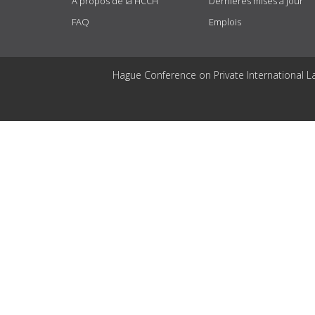
À propos de la HCCH
Dernières mises à jour
FAQ
Emplois
Hague Conference on Private International L