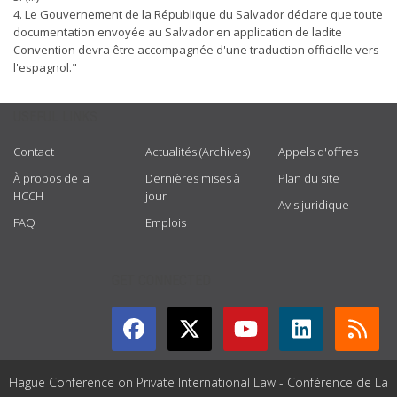
4. Le Gouvernement de la République du Salvador déclare que toute
documentation envoyée au Salvador en application de ladite
Convention devra être accompagnée d'une traduction officielle vers
l'espagnol."
USEFUL LINKS
Contact
Actualités (Archives)
Appels d'offres
À propos de la
Dernières mises à
Plan du site
HCCH
jour
Avis juridique
FAQ
Emplois
GET CONNECTED
Hague Conference on Private International Law - Conférence de La