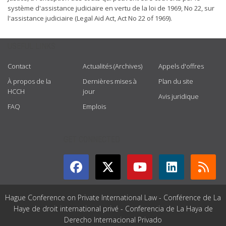
système d'assistance judiciaire en vertu de la loi de 1969, No 22, sur
l'assistance judiciaire (Legal Aid Act, Act No 22 of 1969).
USEFUL LINKS
Contact
Actualités (Archives)
Appels d'offres
À propos de la
Dernières mises à
Plan du site
HCCH
jour
Avis juridique
FAQ
Emplois
GET CONNECTED
Hague Conference on Private International Law - Conférence de La
Haye de droit international privé - Conferencia de La Haya de
Derecho Internacional Privado