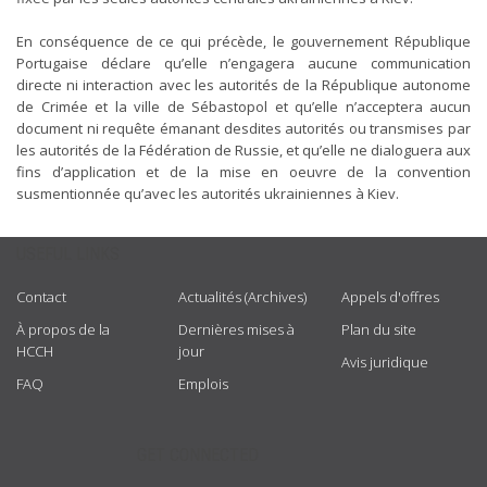
En conséquence de ce qui précède, le gouvernement République
Portugaise déclare qu’elle n’engagera aucune communication
directe ni interaction avec les autorités de la République autonome
de Crimée et la ville de Sébastopol et qu’elle n’acceptera aucun
document ni requête émanant desdites autorités ou transmises par
les autorités de la Fédération de Russie, et qu’elle ne dialoguera aux
fins d’application et de la mise en oeuvre de la convention
susmentionnée qu’avec les autorités ukrainiennes à Kiev.
USEFUL LINKS
Contact
Actualités (Archives)
Appels d'offres
À propos de la
Dernières mises à
Plan du site
HCCH
jour
Avis juridique
FAQ
Emplois
GET CONNECTED