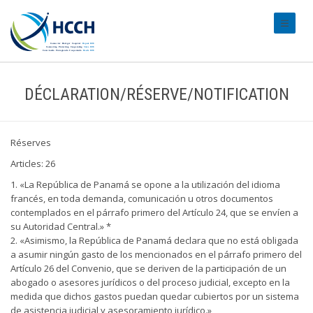
#transl
DÉCLARATION/RÉSERVE/NOTIFICATION
Réserves
Articles: 26
1. «La República de Panamá se opone a la utilización del idioma
francés, en toda demanda, comunicación u otros documentos
contemplados en el párrafo primero del Artículo 24, que se envíen a
su Autoridad Central.» *
2. «Asimismo, la República de Panamá declara que no está obligada
a asumir ningún gasto de los mencionados en el párrafo primero del
Artículo 26 del Convenio, que se deriven de la participación de un
abogado o asesores jurídicos o del proceso judicial, excepto en la
medida que dichos gastos puedan quedar cubiertos por un sistema
de asistencia judicial y asesoramiento jurídico.»