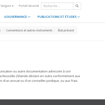
Portail sécurisé
s langues
GOUVERNANCE
PUBLICATIONS ET ÉTUDES
s
Conventions et autres instruments
État présent
unication ou autre documentation adressée à son
e la Nouvelle-Zélande déclare en outre conformément aux
ion d'un avocat ou d'un conseiller juridique, ou aux frais
GET CONNECTED