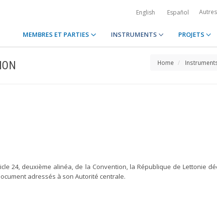
Autre
English
Español
MEMBRES ET PARTIES
INSTRUMENTS
PROJETS
ION
Home
Instrument
rticle 24, deuxième alinéa, de la Convention, la République de Lettonie d
ocument adressés à son Autorité centrale.