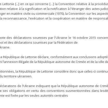
Lettonie [...] en ce qui concerne […] la Convention relative à la procédur
ion relative à la signification et la notification à l'étranger des actes judi
nger en matière civile ou commerciale (1970), la Convention sur les aspects 
 la reconnaissance, l'exécution et la coopération en matière de responsa
te des déclarations soumises par l'Ukraine le 16 octobre 2015 concer
ol et des déclarations soumises par la Fédération de
Ukraine.
, la République de Lettonie déclare, conformément aux conclusions adopté
ni l’annexion illégale de la République autonome de Crimée et de la ville 
tionnées, la République de Lettonie considère donc que celles-ci contin
u territoire ukrainien.
déclarations de l’Ukraine indiquant que la République autonome de Crim
de ses obligations en vertu des conventions susmentionnées dans lesdite
te est fixée par les seules autorités centrales