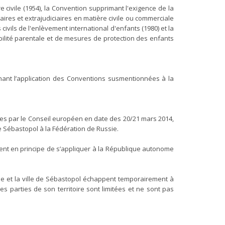
e civile (1954), la Convention supprimant l'exigence de la
ciaires et extrajudiciaires en matière civile ou commerciale
civils de l'enlèvement international d'enfants (1980) et la
bilité parentale et de mesures de protection des enfants
nant l’application des Conventions susmentionnées à la
es par le Conseil européen en date des 20/21 mars 2014,
de Sébastopol à la Fédération de Russie.
uent en principe de s’appliquer à la République autonome
ée et la ville de Sébastopol échappent temporairement à
s parties de son territoire sont limitées et ne sont pas