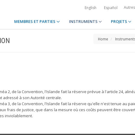
Autre
English
Español
MEMBRES ET PARTIES
INSTRUMENTS
PROJETS
ION
Home
Instrument
alinéa 2, de la Convention, l'Islande fait la réserve prévue à l'article 24, al
 adressé à son Autorité centrale.
alinéa 3, de la Convention, l'Islande fait la réserve qu'elle n'est tenue au pai
 aux frais de justice, que dans la mesure où ces coûts peuvent être couvert
es inviolablement.