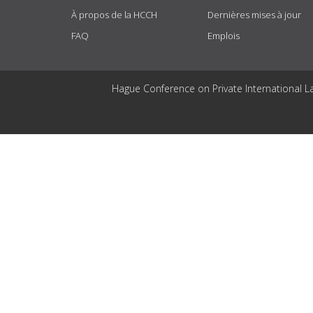
À propos de la HCCH
Dernières mises à jour
FAQ
Emplois
Hague Conference on Private International L