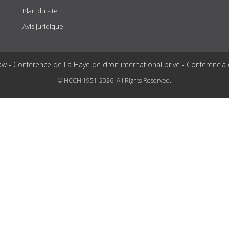
Plan du site
Avis juridique
aw - Conférence de La Haye de droit international privé - Conferencia
© HCCH 1951-2026. All Rights Reserved.