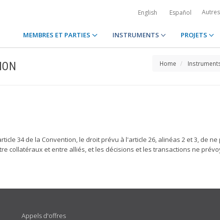
Autre
English
Español
MEMBRES ET PARTIES
INSTRUMENTS
PROJETS
ION
Home
Instrument
cle 34 de la Convention, le droit prévu à l'article 26, alinéas 2 et 3, de ne
re collatéraux et entre alliés, et les décisions et les transactions ne pré
Appels d'offres