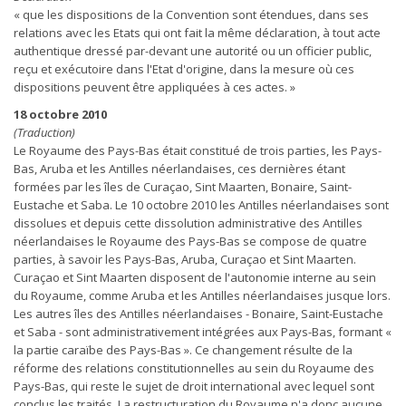
« que les dispositions de la Convention sont étendues, dans ses
relations avec les Etats qui ont fait la même déclaration, à tout acte
authentique dressé par-devant une autorité ou un officier public,
reçu et exécutoire dans l'Etat d'origine, dans la mesure où ces
dispositions peuvent être appliquées à ces actes. »
18 octobre 2010
(Traduction)
Le Royaume des Pays-Bas était constitué de trois parties, les Pays-
Bas, Aruba et les Antilles néerlandaises, ces dernières étant
formées par les îles de Curaçao, Sint Maarten, Bonaire, Saint-
Eustache et Saba. Le 10 octobre 2010 les Antilles néerlandaises sont
dissolues et depuis cette dissolution administrative des Antilles
néerlandaises le Royaume des Pays-Bas se compose de quatre
parties, à savoir les Pays-Bas, Aruba, Curaçao et Sint Maarten.
Curaçao et Sint Maarten disposent de l'autonomie interne au sein
du Royaume, comme Aruba et les Antilles néerlandaises jusque lors.
Les autres îles des Antilles néerlandaises - Bonaire, Saint-Eustache
et Saba - sont administrativement intégrées aux Pays-Bas, formant «
la partie caraïbe des Pays-Bas ». Ce changement résulte de la
réforme des relations constitutionnelles au sein du Royaume des
Pays-Bas, qui reste le sujet de droit international avec lequel sont
conclus les traités. La restructuration du Royaume n'a donc aucune