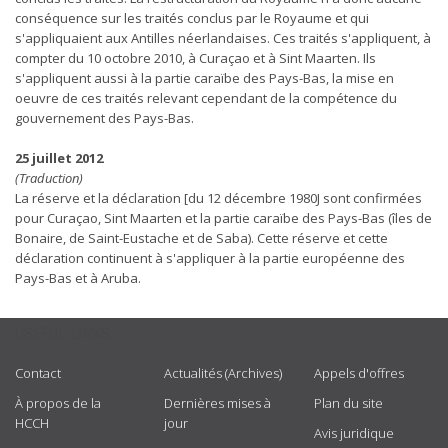
conséquence sur les traités conclus par le Royaume et qui
s'appliquaient aux Antilles néerlandaises. Ces traités s'appliquent, à
compter du 10 octobre 2010, à Curaçao et à Sint Maarten. Ils
s'appliquent aussi à la partie caraïbe des Pays-Bas, la mise en
oeuvre de ces traités relevant cependant de la compétence du
gouvernement des Pays-Bas.
25 juillet 2012
(Traduction)
La réserve et la déclaration [du 12 décembre 1980J sont confirmées
pour Curaçao, Sint Maarten et la partie caraïbe des Pays-Bas (îles de
Bonaire, de Saint-Eustache et de Saba). Cette réserve et cette
déclaration continuent à s'appliquer à la partie européenne des
Pays-Bas et à Aruba.
USEFUL LINKS
Contact
Actualités (Archives)
Appels d'offres
À propos de la
Dernières mises à
Plan du site
HCCH
jour
Avis juridique