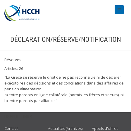
#transl
DÉCLARATION/RÉSERVE/NOTIFICATION
Réserves
Articles: 26
"La Grèce se réserve le droit de ne pas reconnaître ni de déclarer
exécutoires des décisions et des conciliations dans des affaires de
pension alimentaire:
a) entre parents en ligne collatérale (hormis les frères et soeurs), ni
b) entre parents par alliance."
USEFUL LINKS
Contact
Actualités (Archives)
Appels d'offres