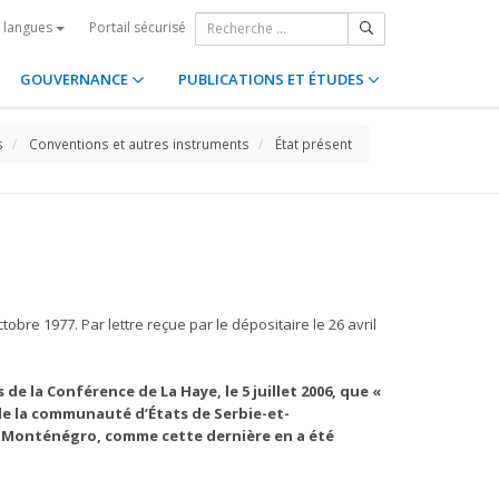
Portail sécurisé
s langues
GOUVERNANCE
PUBLICATIONS ET ÉTUDES
s
Conventions et autres instruments
État présent
bre 1977. Par lettre reçue par le dépositaire le 26 avril
e la Conférence de La Haye, le 5 juillet 2006, que «
de la communauté d’États de Serbie-et-
t-Monténégro, comme cette dernière en a été