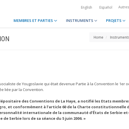
Autre
English
Español
MEMBRES ET PARTIES
INSTRUMENTS
PROJETS
ION
Home
Instrument
ialiste de Yougoslavie qui était devenue Partie à la Convention le 1er octo
ée liée par la Convention.
épositaire des Conventions de La Haye, a notifié les Etats membres d
o, et conformément à l’article 60 de la Charte constitutionnelle 
personnalité internationale de la communauté d’États de Serbie-e
de Serbie lors de sa séance du 5 juin 2006. »