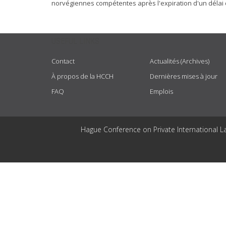
norvégiennes compétentes après l'expiration d'un délai 
USEFUL LINKS
Contact
Actualités (Archives)
À propos de la HCCH
Dernières mises à jour
FAQ
Emplois
Hague Conference on Private International L