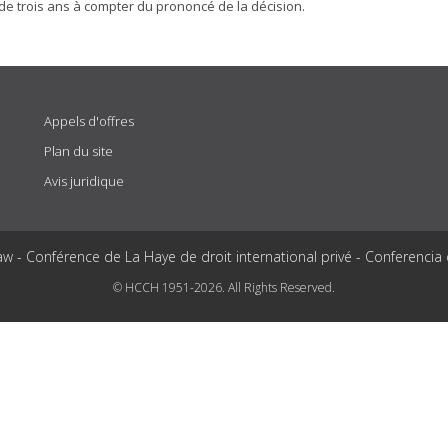
de trois ans à compter du prononcé de la décision.
Appels d'offres
Plan du site
Avis juridique
aw - Conférence de La Haye de droit international privé - Conferencia
© HCCH 1951-2026. All Rights Reserved.