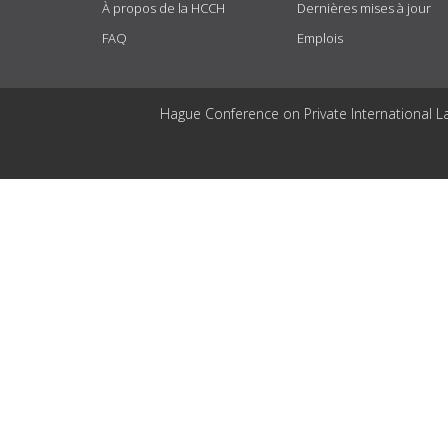
À propos de la HCCH
Dernières mises à jour
FAQ
Emplois
Hague Conference on Private International L