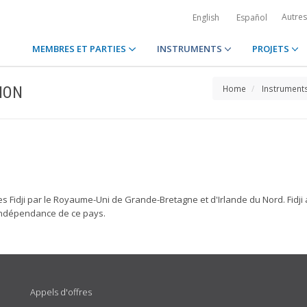
Autre
English
Español
MEMBRES ET PARTIES
INSTRUMENTS
PROJETS
ION
Home
Instrument
es Fidji par le Royaume-Uni de Grande-Bretagne et d'Irlande du Nord. Fidji a
'indépendance de ce pays.
Appels d'offres