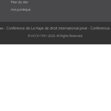
Plan du site
Avis juridique
aw - Conférence de La Haye de droit international privé - Conferencia
© HCCH 1951-2026. All Rights Reserved.